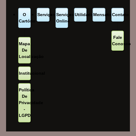
O
Serviços
Serviços
Utilidades
Mensalistas
Contato
Cartório
Online
Fale
Mapa
Conosco
De
Localização
Institucional
Política
De
Privacidade
-
LGPD